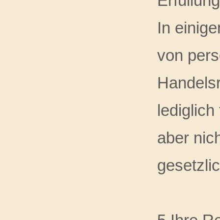
Erfüllun
In einig
von pers
Handelsr
lediglic
aber nic
gesetzli