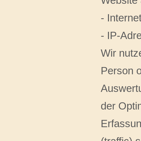
Website 
- Intern
- IP-Adr
Wir nutz
Person od
Auswertu
der Opti
Erfassun