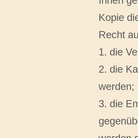
Ihnen ge
Kopie di
Recht au
1. die V
2. die K
werden;
3. die E
gegenübe