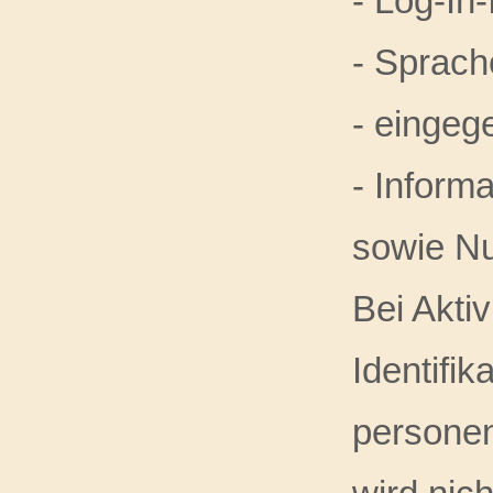
- Log-In
- Sprach
- eingeg
- Inform
sowie Nu
Bei Akti
Identifi
personen