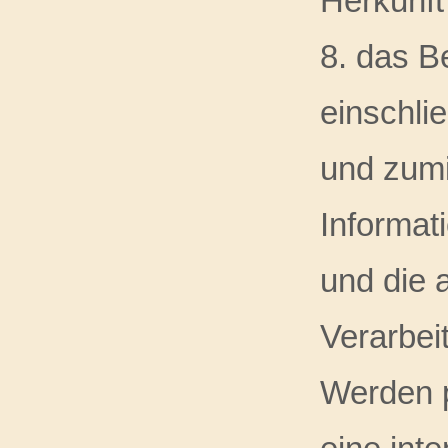
Herkunft
8. das B
einschli
und zumi
Informat
und die 
Verarbeit
Werden p