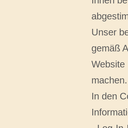
Ihnen be
abgestim
Unser be
gemäß Art
Website n
machen.
In den C
Informat