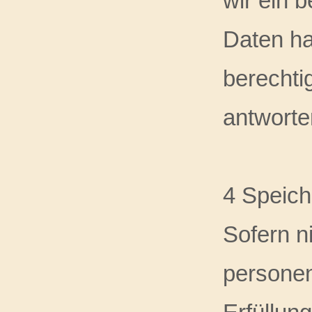
wir ein b
Daten ha
berechtig
antworte
4 Speich
Sofern n
personen