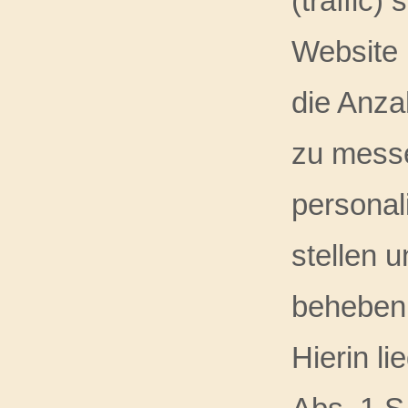
(traffic
Website
die Anza
zu messe
personal
stellen 
beheben 
Hierin l