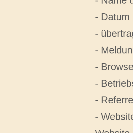
- Name u
- Datum 
- übert
- Meldun
- Browse
- Betrie
- Referr
- Websit