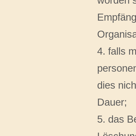
worden s
Empfänge
Organisa
4. falls 
personen
dies nich
Dauer;
5. das B