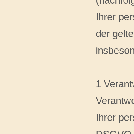
(nachfol
Ihrer pe
der gelt
insbeso
1 Verant
Verantwo
Ihrer pe