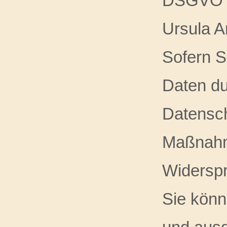
DSGVO i
Ursula A
Sofern S
Daten d
Datensch
Maßnahm
Widerspr
Sie könn