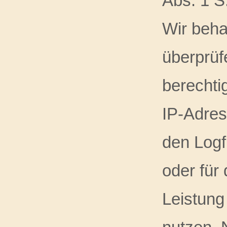
Abs. 1 S.
Wir beha
überprüf
berechti
IP-Adres
den Logf
oder für
Leistung