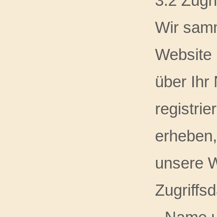
3.2 Zugr
Wir samm
Website 
über Ihr
registri
erheben,
unsere W
Zugriffs