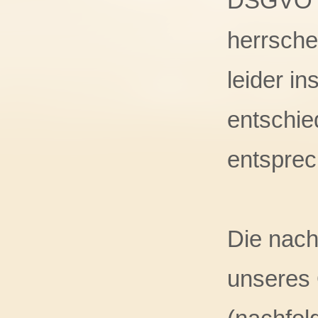
DSGVO fü
herrsche
leider in
entschie
entsprec
Die nach
unseres