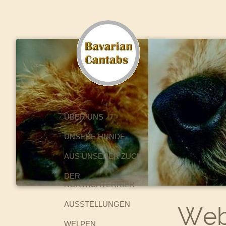
ÜBER UNS
UNSERE HUNDE
AUS UNSERER ZUCHT
DER
NORWICHTERRIER
AUSSTELLUNGEN
Web
WELPEN