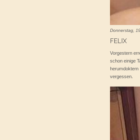
Donnerstag, 1
FELIX
Vorgestern err
schon einige T
herumdoktern l
vergessen.