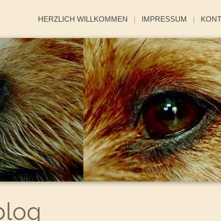
HERZLICH WILLKOMMEN
|
IMPRESSUM
|
KON
log