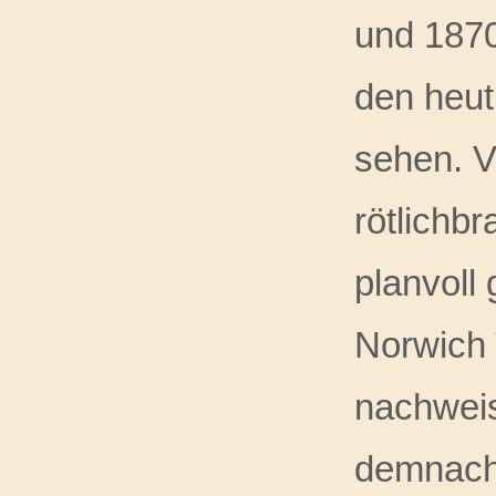
und 1870
den heut
sehen. V
rötlichbr
planvoll
Norwich T
nachweis
demnach 