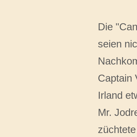
Die "Can
seien nic
Nachkomm
Captain 
Irland e
Mr. Jodr
züchtete