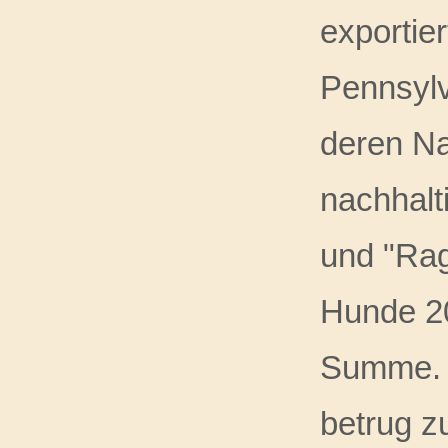
exportie
Pennsylv
deren Na
nachhalt
und "Rag
Hunde 20
Summe. Z
betrug z