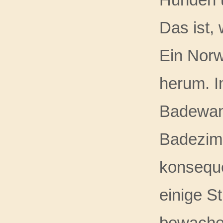
Das ist,
Ein Norw
herum. Im
Badewann
Badezimm
konseque
einige S
bewache