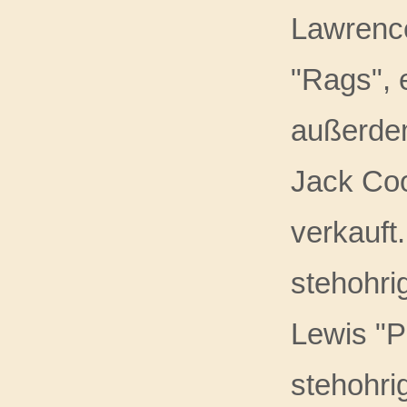
Lawrence
"Rags", 
außerdem
Jack Coo
verkauft
stehohri
Lewis "P
stehohri