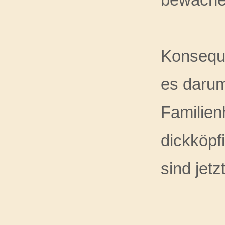
Konseque
es darum
Familien
dickköpf
sind jet