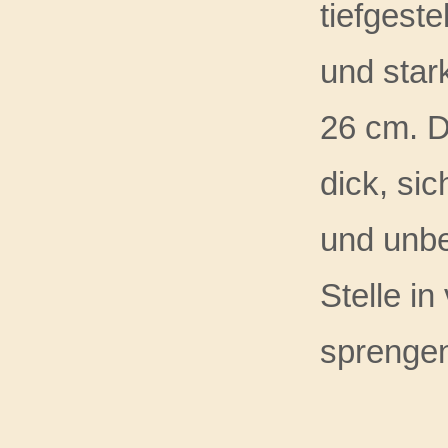
tiefgest
und star
26 cm. D
dick, si
und unbe
Stelle i
sprengen