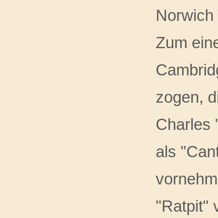
Norwich 
Zum eine
Cambridg
zogen, d
Charles 
als "Can
vornehml
"Ratpit" 